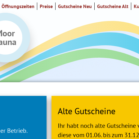
Öffnungszeiten
Preise
Gutscheine Neu
Gutscheine Alt
Ku
Moor
auna
Alte Gutscheine
Ihr habt noch alte Gutscheine 
er Betrieb.
diese vom 01.06. bis zum 31.1