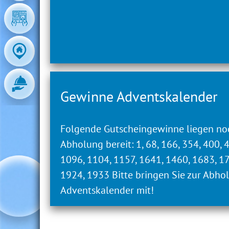
Badeland
Wochentag
Regulä
Montag
10:00 - 21
Dienstag
10:00 - 21
Gewinne Adventskalender
Mittwoch
10:00 - 21
Donnerstag
10:00 - 21
Folgende Gutscheingewinne liegen no
Abholung bereit: 1, 68, 166, 354, 400, 
Freitag
10:00 - 22
1096, 1104, 1157, 1641, 1460, 1683, 1
Samstag
10:00 - 22
1924, 1933 Bitte bringen Sie zur Abho
Adventskalender mit!
Sonntag
09:00 - 20
Der letzte Einlass ist eine Stunde vor B