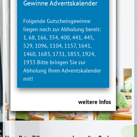
Gewinne Adventskalender
Kiefergelenksbehandlungen
Funktionstraining
Folgende Gutscheingewinne
Rehabilitationssport
liegen noch zur Abholung bereit:
1, 68, 166, 354, 400, 441, 445,
529, 1096, 1104, 1157, 1641,
1460, 1683, 1731, 1853, 1924,
1933 Bitte bringen Sie zur
Abholung Ihren Adventskalender
mit!
weitere Infos