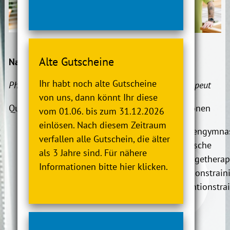
Alte Gutscheine
Nadia Bünger
(Teamleitung)
Ole Koenen
Ihr habt noch alte Gutscheine
Physiotherapeutin
Physiotherapeut
von uns, dann könnt Ihr diese
Qualifikationen
Qualifikationen
vom 01.06. bis zum 31.12.2026
einlösen. Nach diesem Zeitraum
Manuelle Lymphdrainage
Krankengymnas
verfallen alle Gutschein, die älter
Manuelle Therapie
Klassische
als 3 Jahre sind. Für nähere
Klassische
Massagetherap
Informationen bitte hier klicken.
Massagetherapie
Funktionstrain
Präventionstraining
Präventionstra
Kinesiotape
Krankengymnastik
Krankengymnastik am Gerät