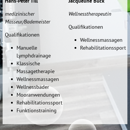
Hans-Peter Till
Jacqueline Buck
medizinischer
Wellnesstherapeutin
Masseur/Bademeister
Qualifikationen
Qualifikationen
Wellnessmassagen
Manuelle
Rehabilitationssport
Lymphdrainage
Klassische
Massagetherapie
Wellnessmassagen
Wellnessbäder
Mooranwendungen
Rehabilitationssport
Funktionstraining