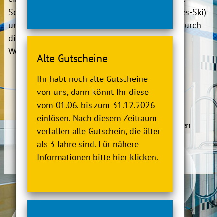
Sound- und Lichteffekten (Disko, Gewitter, Après-Ski)
und rutscht die 65 m lange Abfahrt hinunter. Durch
die integrierte Zeitmessung können kleine
Wettkämpfe ausgefochten werden.
Alte Gutscheine
Wassertemperatur ca. 29,5 °C
Ihr habt noch alte Gutscheine
65 m lange Wasserrutsche
von uns, dann könnt Ihr diese
2,40 m breite Rutschröhre
vom 01.06. bis zum 31.12.2026
1, 2 und 3 Personenrutschreifen
einlösen. Nach diesem Zeitraum
Auswahl aus 3 unterschiedlichen Szenarien
verfallen alle Gutschein, die älter
Ampelsteuerung
als 3 Jahre sind. Für nähere
Rutschzeitmessung
Informationen bitte hier klicken.